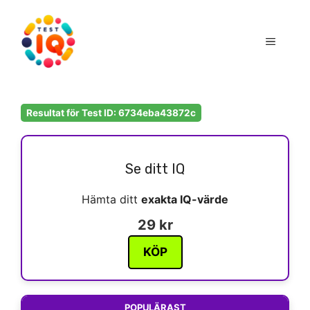
Hoppa
till
Meny
innehåll
Resultat för Test ID: 6734eba43872c
Se ditt IQ
Hämta ditt
exakta IQ-värde
29 kr
KÖP
POPULÄRAST