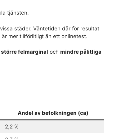
la tjänsten.
issa städer. Väntetiden där för resultat
 mer tillförlitligt än ett onlinetest.
d
större felmarginal
och
mindre pålitliga
Andel av befolkningen (ca)
2,2 %