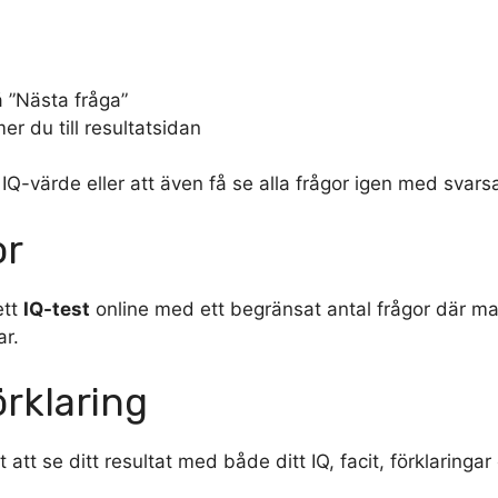
å ”Nästa fråga”
r du till resultatsidan
 IQ-värde eller att även få se alla frågor igen med svarsa
or
ett
IQ-test
online med ett begränsat antal frågor där man
ar.
örklaring
t att se ditt resultat med både ditt IQ, facit, förklaringar