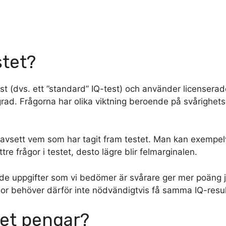
stet?
est (dvs. ett ”standard” IQ-test) och använder licensera
rad. Frågorna har olika viktning beroende på svårighets
avsett vem som har tagit fram testet. Man kan exempelvi
re frågor i testet, desto lägre blir felmarginalen.
tt de uppgifter som vi bedömer är svårare ger mer poäng 
gor behöver därför inte nödvändigtvis få samma IQ-resul
tet pengar?