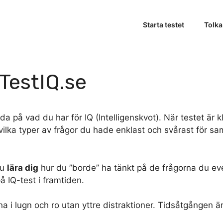
Starta testet
Tolka
 TestIQ.se
da på vad du har för IQ (Intelligenskvot). När testet är 
vilka typer av frågor du hade enklast och svårast för sa
du
lära dig
hur du ”borde” ha tänkt på de frågorna du eve
å IQ-test i framtiden.
orna i lugn och ro utan yttre distraktioner. Tidsåtgången ä