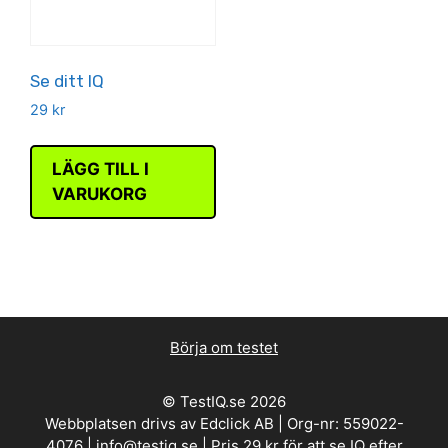
Se ditt IQ
29
kr
LÄGG TILL I
VARUKORG
Börja om testet
© TestIQ.se 2026
Webbplatsen drivs av Edclick AB | Org-nr: 559022-
4076 | info@testiq.se | Pris 29 kr för att se IQ efter