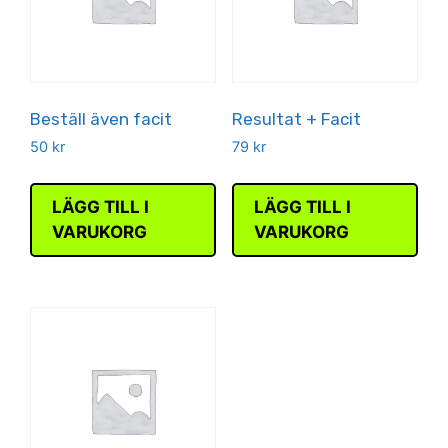
Beställ även facit
Resultat + Facit
50
kr
79
kr
LÄGG TILL I
LÄGG TILL I
VARUKORG
VARUKORG