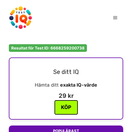
Hoppa
till
Meny
innehåll
Resultat för Test ID: 6668259200738
Se ditt IQ
Hämta ditt
exakta IQ-värde
29 kr
KÖP
POPULÄRAST