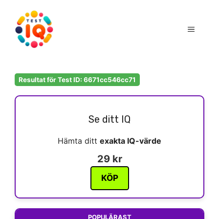
Hoppa
till
Meny
innehåll
Resultat för Test ID: 6671cc546cc71
Se ditt IQ
Hämta ditt
exakta IQ-värde
29 kr
KÖP
POPULÄRAST