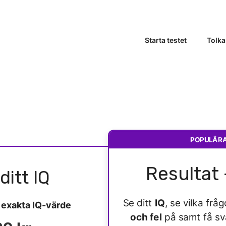
Starta testet
Tolka
POPULÄR
Resultat 
ditt IQ
Se ditt
IQ
, se vilka fr
t
exakta IQ-värde
och fel
på samt få s