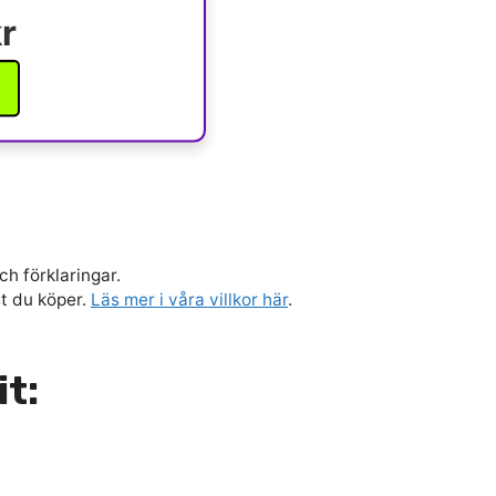
r
ch förklaringar.
st du köper.
Läs mer i våra villkor här
.
it: