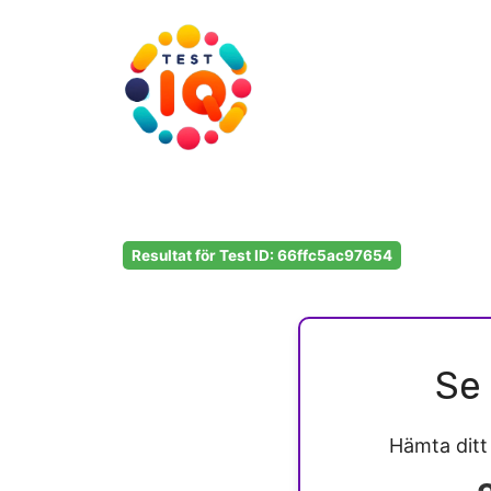
Hoppa
till
innehåll
Resultat för Test ID: 66ffc5ac97654
Se 
Hämta dit