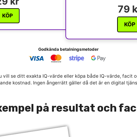
29 kr
79 k
KÖP
KÖP
Godkända betalningsmetoder
 vill se ditt exakta IQ-värde eller köpa både IQ-värde, facit o
nde kostnad. Ingen ångerrätt gäller då det är en digital tjän
empel på resultat och fac