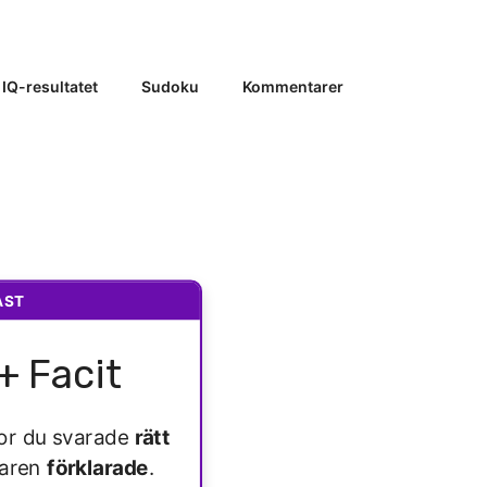
 IQ-resultatet
Sudoku
Kommentarer
AST
+ Facit
ågor du svarade
rätt
varen
förklarade
.