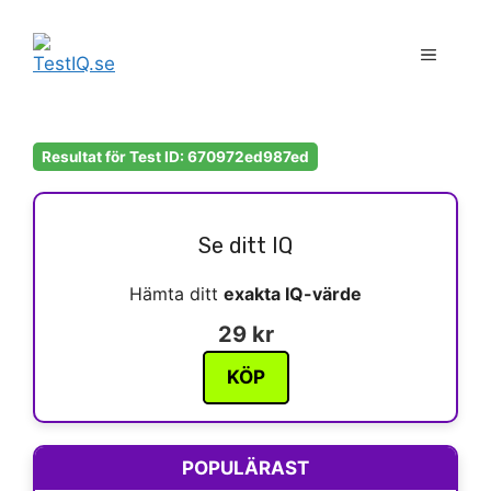
Hoppa
till
Meny
innehåll
Resultat för Test ID: 670972ed987ed
Se ditt IQ
Hämta ditt
exakta IQ-värde
29 kr
KÖP
POPULÄRAST