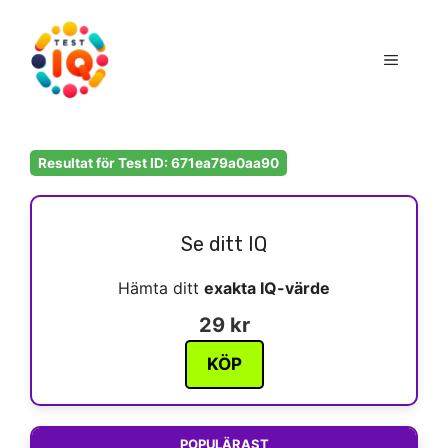
Hoppa
till
Meny
innehåll
Resultat för Test ID: 671ea79a0aa90
Se ditt IQ
Hämta ditt
exakta IQ-värde
29 kr
KÖP
POPULÄRAST