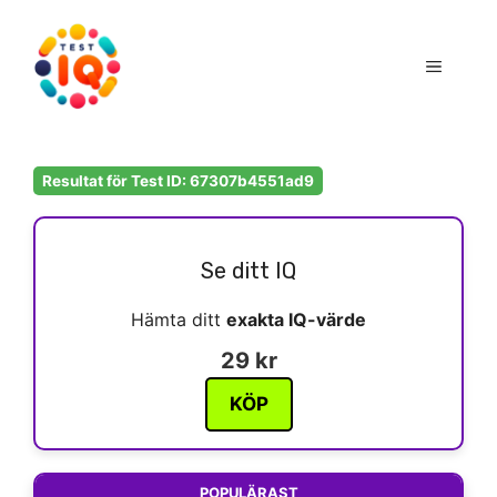
Hoppa
till
Meny
innehåll
Resultat för Test ID: 67307b4551ad9
Se ditt IQ
Hämta ditt
exakta IQ-värde
29 kr
KÖP
POPULÄRAST