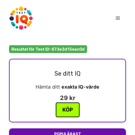
Hoppa
till
Meny
innehåll
Resultat för Test ID: 673e3d15eac0d
Se ditt IQ
Hämta ditt
exakta IQ-värde
29 kr
KÖP
POPULÄRAST