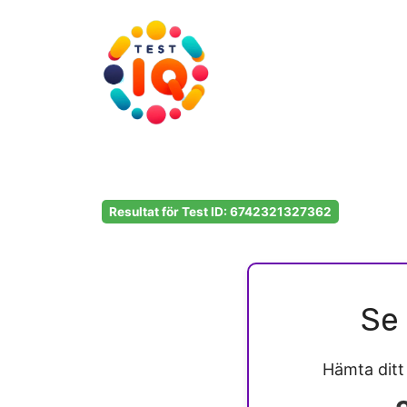
Hoppa
till
innehåll
Resultat för Test ID: 6742321327362
Se 
Hämta dit