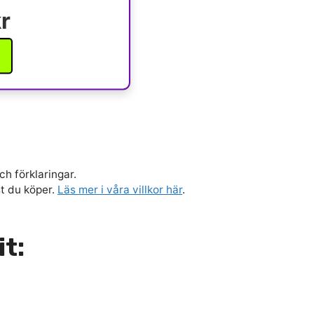
r
ch förklaringar.
st du köper.
Läs mer i våra villkor här
.
it: