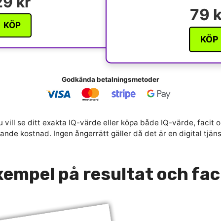
29 kr
79 k
KÖP
KÖP
Godkända betalningsmetoder
 vill se ditt exakta IQ-värde eller köpa både IQ-värde, facit o
nde kostnad. Ingen ångerrätt gäller då det är en digital tjän
empel på resultat och fac