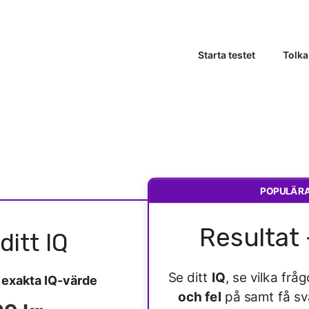
Starta testet
Tolka
POPULÄR
Resultat 
ditt IQ
Se ditt
IQ
, se vilka fr
t
exakta IQ-värde
och fel
på samt få s