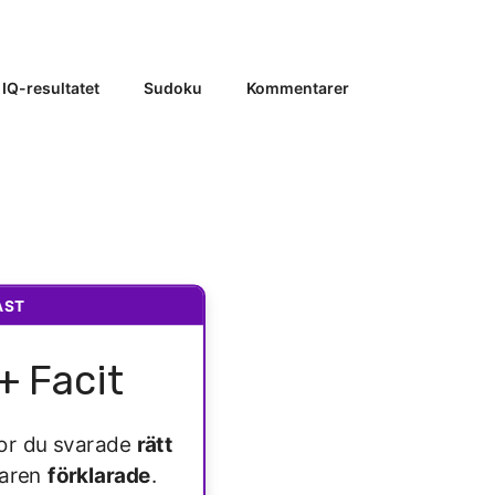
 IQ-resultatet
Sudoku
Kommentarer
AST
+ Facit
ågor du svarade
rätt
varen
förklarade
.