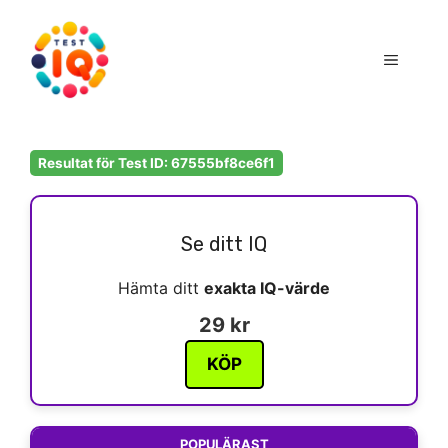
Hoppa
till
Meny
innehåll
Resultat för Test ID: 67555bf8ce6f1
Se ditt IQ
Hämta ditt
exakta IQ-värde
29 kr
KÖP
POPULÄRAST