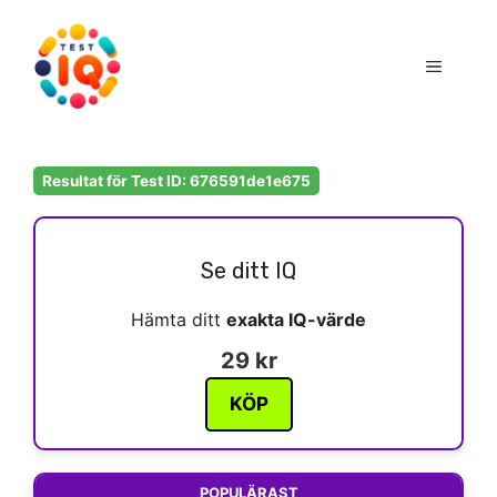
Hoppa
till
Meny
innehåll
Resultat för Test ID: 676591de1e675
Se ditt IQ
Hämta ditt
exakta IQ-värde
29 kr
KÖP
POPULÄRAST