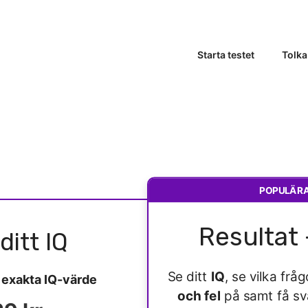
Starta testet
Tolka
POPULÄR
Resultat 
ditt IQ
Se ditt
IQ
, se vilka fr
t
exakta IQ-värde
och fel
på samt få s