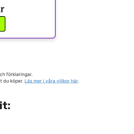
r
ch förklaringar.
st du köper.
Läs mer i våra villkor här
.
it: