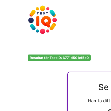
Hoppa
till
innehåll
Resultat för Test ID: 6771d501ef5c0
Se 
Hämta dit