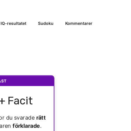
 IQ-resultatet
Sudoku
Kommentarer
AST
+ Facit
ågor du svarade
rätt
varen
förklarade
.