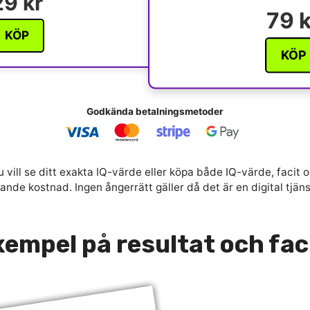
29 kr
79 k
KÖP
KÖP
Godkända betalningsmetoder
 vill se ditt exakta IQ-värde eller köpa både IQ-värde, facit o
nde kostnad. Ingen ångerrätt gäller då det är en digital tjän
empel på resultat och fac