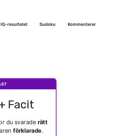
 IQ-resultatet
Sudoku
Kommentarer
AST
+ Facit
ågor du svarade
rätt
varen
förklarade
.