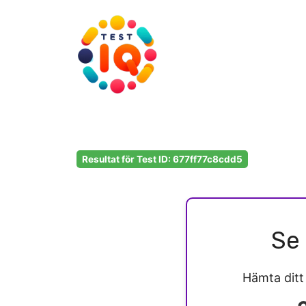
Hoppa
till
innehåll
Resultat för Test ID: 677ff77c8cdd5
Se 
Hämta dit