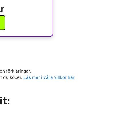
r
ch förklaringar.
st du köper.
Läs mer i våra villkor här
.
it: