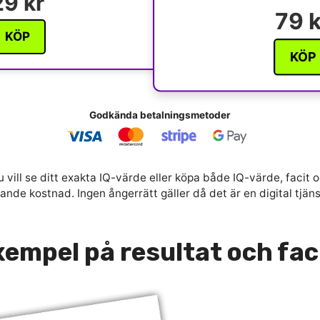
29 kr
79 k
KÖP
KÖP
Godkända betalningsmetoder
 vill se ditt exakta IQ-värde eller köpa både IQ-värde, facit o
nde kostnad. Ingen ångerrätt gäller då det är en digital tjän
empel på resultat och fac