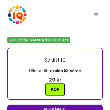
Hoppa
till
Meny
innehåll
Resultat för Test ID: 678e6eace91b1
Se ditt IQ
Hämta ditt
exakta IQ-värde
29 kr
KÖP
POPULÄRAST