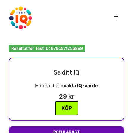
Hoppa
till
Meny
innehåll
Resultat för Test ID: 679c57f25a8e9
Se ditt IQ
Hämta ditt
exakta IQ-värde
29 kr
KÖP
POPULÄRAST