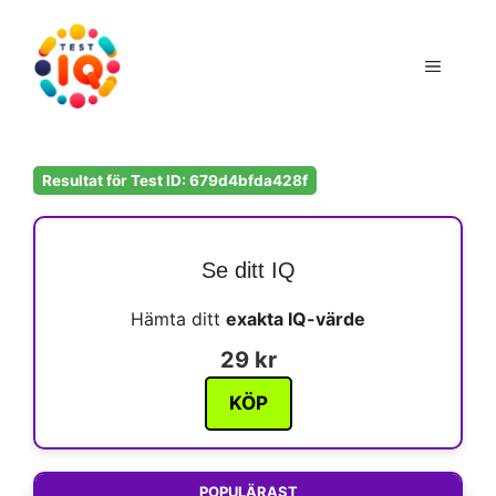
Hoppa
till
Meny
innehåll
Resultat för Test ID: 679d4bfda428f
Se ditt IQ
Hämta ditt
exakta IQ-värde
29 kr
KÖP
POPULÄRAST