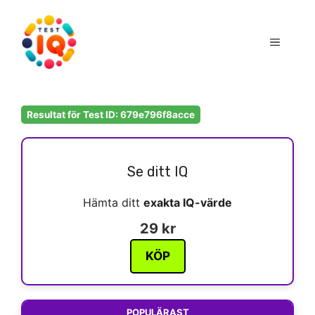
Hoppa
till
Meny
innehåll
Resultat för Test ID: 679e796f8acce
Se ditt IQ
Hämta ditt
exakta IQ-värde
29 kr
KÖP
POPULÄRAST