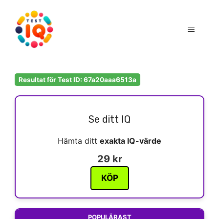
Hoppa
till
Meny
innehåll
Resultat för Test ID: 67a20aaa6513a
Se ditt IQ
Hämta ditt
exakta IQ-värde
29 kr
KÖP
POPULÄRAST