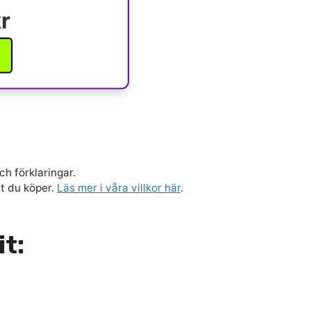
r
ch förklaringar.
st du köper.
Läs mer i våra villkor här
.
it: