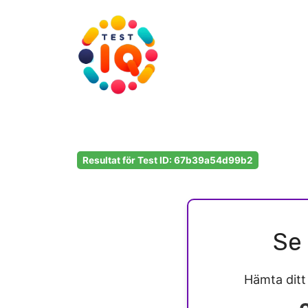
Hoppa
till
innehåll
Resultat för Test ID: 67b39a54d99b2
Se 
Hämta dit