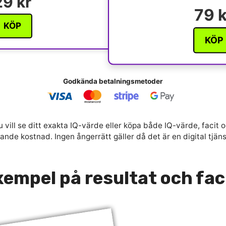
29 kr
79 k
KÖP
KÖP
Godkända betalningsmetoder
 vill se ditt exakta IQ-värde eller köpa både IQ-värde, facit o
nde kostnad. Ingen ångerrätt gäller då det är en digital tjän
empel på resultat och fac