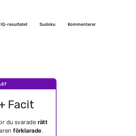
 IQ-resultatet
Sudoku
Kommentarer
AST
+ Facit
ågor du svarade
rätt
varen
förklarade
.