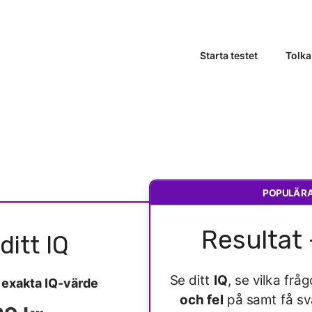
Starta testet
Tolka
POPULÄR
Resultat 
ditt IQ
Se ditt
IQ
, se vilka fr
t
exakta IQ-värde
och fel
på samt få s