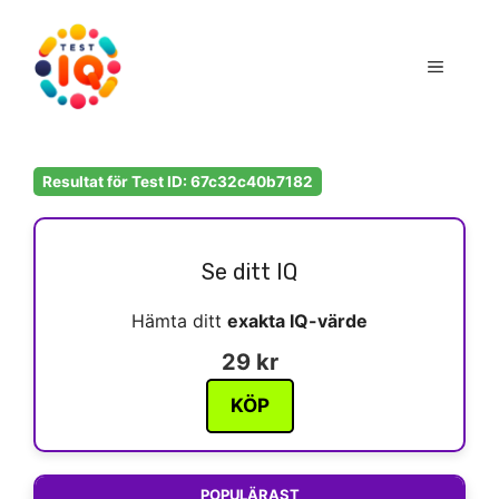
Hoppa
till
Meny
innehåll
Resultat för Test ID: 67c32c40b7182
Se ditt IQ
Hämta ditt
exakta IQ-värde
29 kr
KÖP
POPULÄRAST