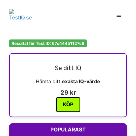
Hoppa
till
Meny
innehåll
Resultat för Test ID: 67c44451127c6
Se ditt IQ
Hämta ditt
exakta IQ-värde
29 kr
KÖP
POPULÄRAST