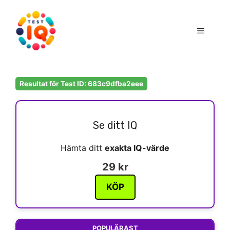
Hoppa
till
Meny
innehåll
Resultat för Test ID: 683c9dfba2eee
Se ditt IQ
Hämta ditt
exakta IQ-värde
29 kr
KÖP
POPULÄRAST