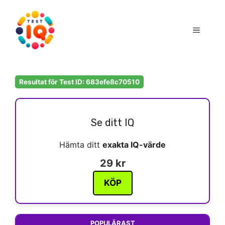
Hoppa
till
Meny
innehåll
Resultat för Test ID: 683efe8c70510
Se ditt IQ
Hämta ditt
exakta IQ-värde
29 kr
KÖP
POPULÄRAST