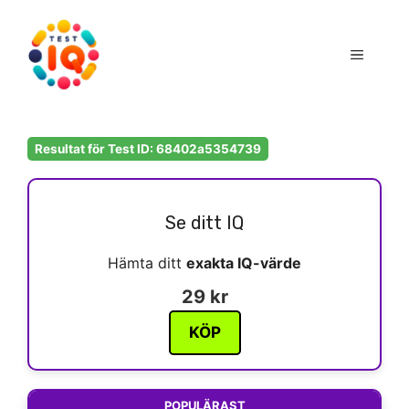
Hoppa
till
Meny
innehåll
Resultat för Test ID: 68402a5354739
Se ditt IQ
Hämta ditt
exakta IQ-värde
29 kr
KÖP
POPULÄRAST