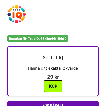
Hoppa
till
Meny
innehåll
Resultat för Test ID: 684be44f156d9
Se ditt IQ
Hämta ditt
exakta IQ-värde
29 kr
KÖP
POPULÄRAST