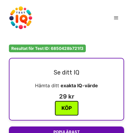
Hoppa
till
Meny
innehåll
Resultat för Test ID: 6850428b721f3
Se ditt IQ
Hämta ditt
exakta IQ-värde
29 kr
KÖP
POPULÄRAST