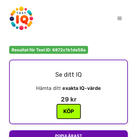
Hoppa
till
Meny
innehåll
Resultat för Test ID: 6872c1b1de58a
Se ditt IQ
Hämta ditt
exakta IQ-värde
29 kr
KÖP
POPULÄRAST