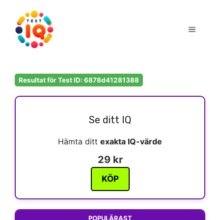
Hoppa
till
Meny
innehåll
Resultat för Test ID: 6878d41281388
Se ditt IQ
Hämta ditt
exakta IQ-värde
29 kr
KÖP
POPULÄRAST