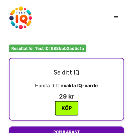
Hoppa
till
Meny
innehåll
Resultat för Test ID: 688bbb2ad5c1a
Se ditt IQ
Hämta ditt
exakta IQ-värde
29 kr
KÖP
POPULÄRAST