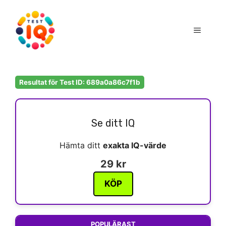
Hoppa
till
Meny
innehåll
Resultat för Test ID: 689a0a86c7f1b
Se ditt IQ
Hämta ditt
exakta IQ-värde
29 kr
KÖP
POPULÄRAST