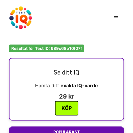
Hoppa
till
Meny
innehåll
Resultat för Test ID: 689c68b10f07f
Se ditt IQ
Hämta ditt
exakta IQ-värde
29 kr
KÖP
POPULÄRAST