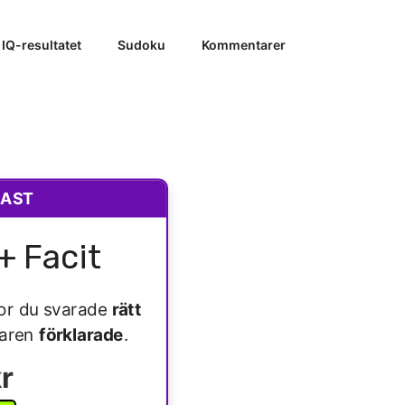
 IQ-resultatet
Sudoku
Kommentarer
RAST
+ Facit
ågor du svarade
rätt
varen
förklarade
.
r