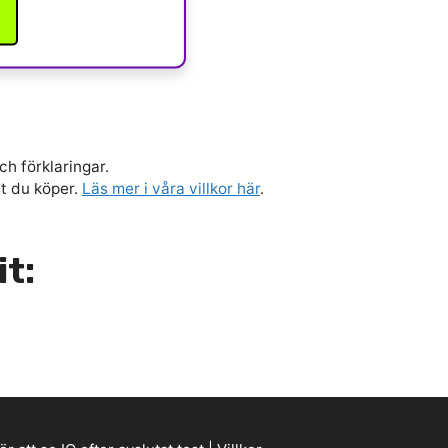
ch förklaringar.
st du köper.
Läs mer i våra villkor här
.
it: