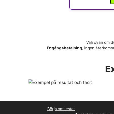
Välj ovan om du
Engångsbetalning
, ingen återkomma
Ex
Börja om testet