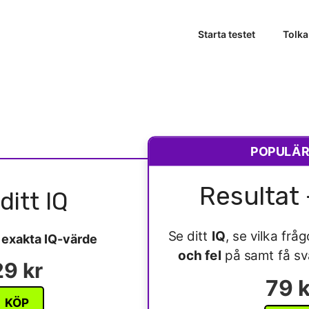
Starta testet
Tolka
POPULÄ
Resultat 
ditt IQ
Se ditt
IQ
, se vilka fr
t
exakta IQ-värde
och fel
på samt få s
29 kr
79 k
KÖP