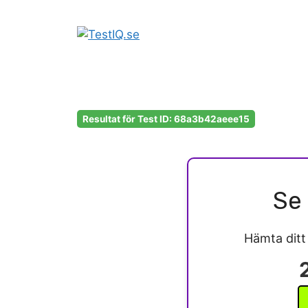
Hoppa
till
innehåll
Resultat för Test ID: 68a3b42aeee15
Se 
Hämta dit