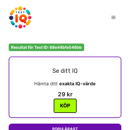
Hoppa
till
Meny
innehåll
Resultat för Test ID: 68e44bfe546bb
Se ditt IQ
Hämta ditt
exakta IQ-värde
29 kr
KÖP
POPULÄRAST