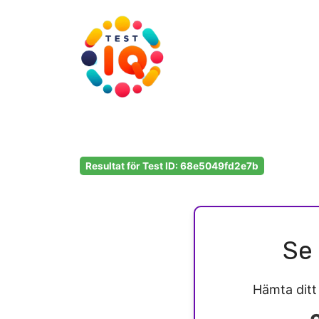
Hoppa
till
innehåll
Resultat för Test ID: 68e5049fd2e7b
Se 
Hämta dit