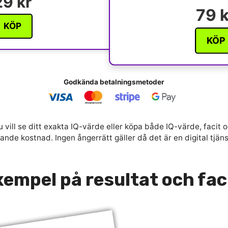
29 kr
79 k
KÖP
KÖP
Godkända betalningsmetoder
 vill se ditt exakta IQ-värde eller köpa både IQ-värde, facit o
nde kostnad. Ingen ångerrätt gäller då det är en digital tjän
empel på resultat och fac