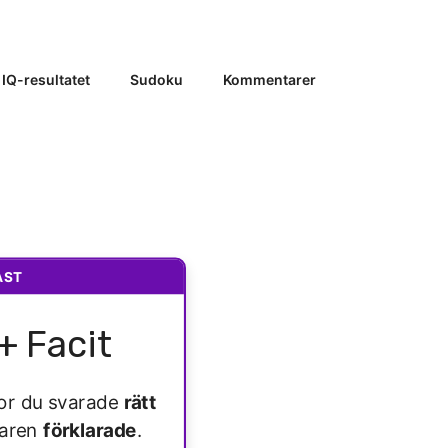
 IQ-resultatet
Sudoku
Kommentarer
AST
+ Facit
ågor du svarade
rätt
varen
förklarade
.