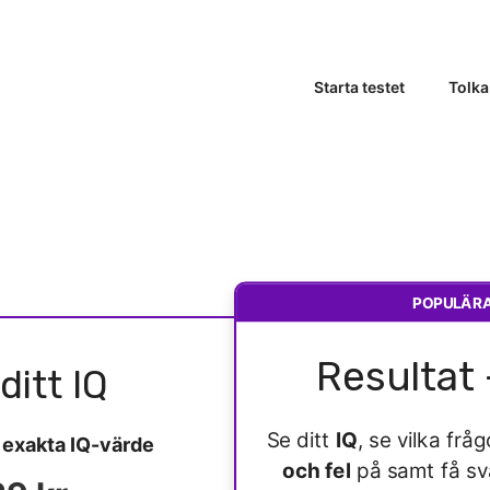
Starta testet
Tolka
POPULÄR
Resultat 
ditt IQ
Se ditt
IQ
, se vilka fr
t
exakta IQ-värde
och fel
på samt få s