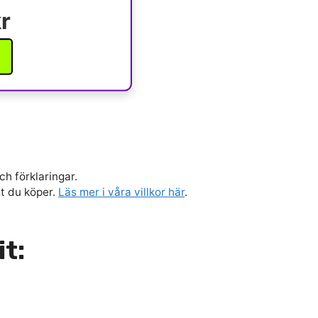
r
ch förklaringar.
st du köper.
Läs mer i våra villkor här
.
it: