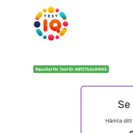
Hoppa
till
innehåll
Resultat för Test ID: 68f27b2c94f43
Se 
Hämta dit