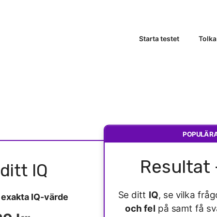
Starta testet
Tolka
POPULÄR
Resultat 
ditt IQ
Se ditt
IQ
, se vilka fr
t
exakta IQ-värde
och fel
på samt få s