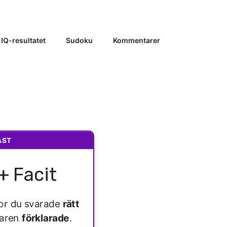
 IQ-resultatet
Sudoku
Kommentarer
AST
+ Facit
ågor du svarade
rätt
varen
förklarade
.