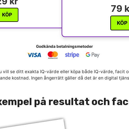
29 kr
79 k
KÖP
KÖP
Godkända betalningsmetoder
 vill se ditt exakta IQ-värde eller köpa både IQ-värde, facit o
nde kostnad. Ingen ångerrätt gäller då det är en digital tjän
empel på resultat och fac