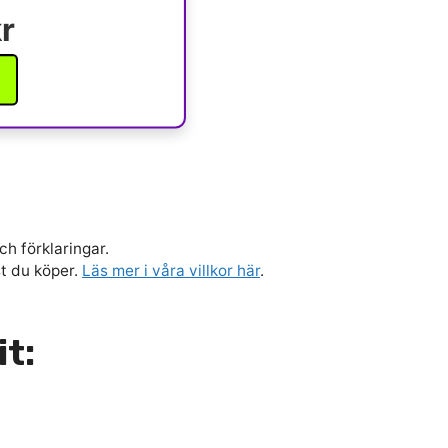
r
ch förklaringar.
st du köper.
Läs mer i våra villkor här
.
it: