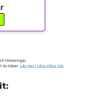
r
ch förklaringar.
st du köper.
Läs mer i våra villkor här
.
it: