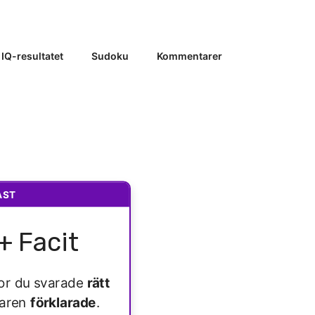
 IQ-resultatet
Sudoku
Kommentarer
AST
+ Facit
ågor du svarade
rätt
varen
förklarade
.