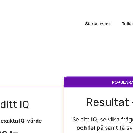
Starta testet
Tolka
POPULÄR
Resultat 
ditt IQ
Se ditt
IQ
, se vilka fr
t
exakta IQ-värde
och fel
på samt få s