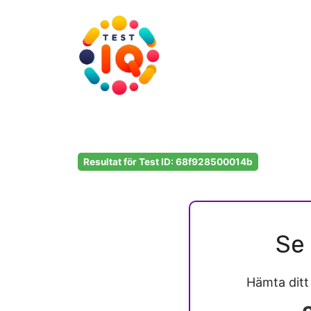
Hoppa
till
innehåll
Resultat för Test ID: 68f928500014b
Se 
Hämta dit