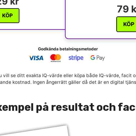
29 kr
79 k
KÖP
KÖP
Godkända betalningsmetoder
 vill se ditt exakta IQ-värde eller köpa både IQ-värde, facit o
nde kostnad. Ingen ångerrätt gäller då det är en digital tjän
empel på resultat och fac