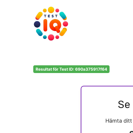
Hoppa
till
innehåll
Resultat för Test ID: 690a375917f64
Se 
Hämta dit