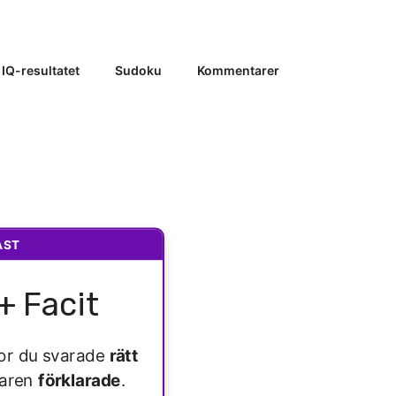
 IQ-resultatet
Sudoku
Kommentarer
AST
+ Facit
ågor du svarade
rätt
varen
förklarade
.