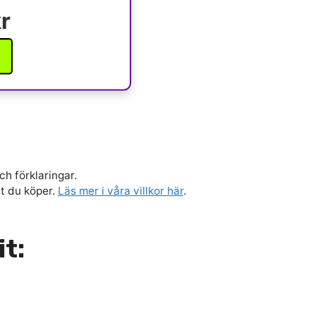
r
ch förklaringar.
st du köper.
Läs mer i våra villkor här
.
it: