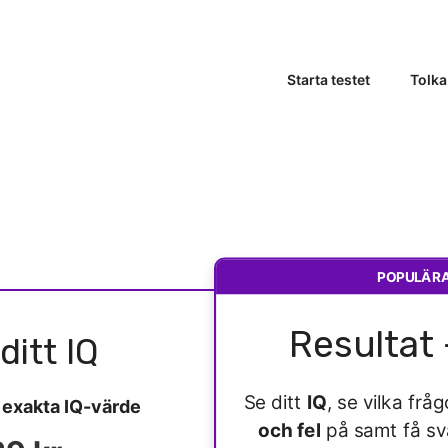
Starta testet
Tolka
POPULÄR
Resultat 
ditt IQ
Se ditt
IQ
, se vilka fr
t
exakta IQ-värde
och fel
på samt få s