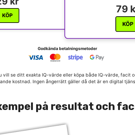
29 kr
79 k
KÖP
KÖP
Godkända betalningsmetoder
 vill se ditt exakta IQ-värde eller köpa både IQ-värde, facit o
nde kostnad. Ingen ångerrätt gäller då det är en digital tjän
empel på resultat och fac