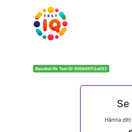
Hoppa
till
innehåll
Resultat för Test ID: 690b95f12a022
Se 
Hämta dit