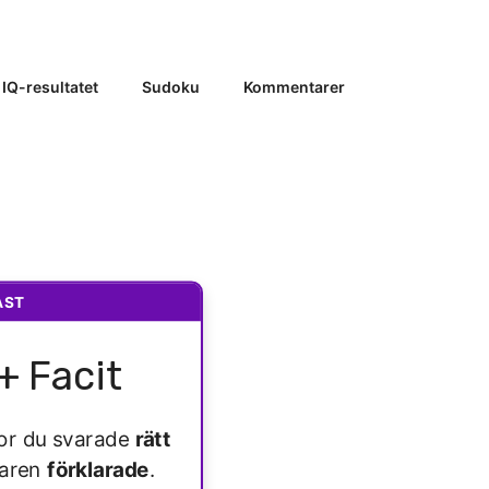
 IQ-resultatet
Sudoku
Kommentarer
AST
+ Facit
ågor du svarade
rätt
varen
förklarade
.