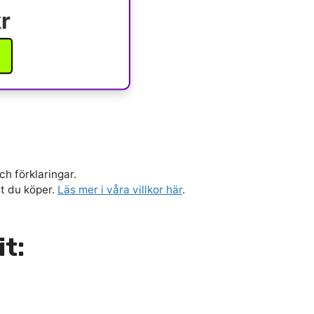
r
ch förklaringar.
st du köper.
Läs mer i våra villkor här
.
it: