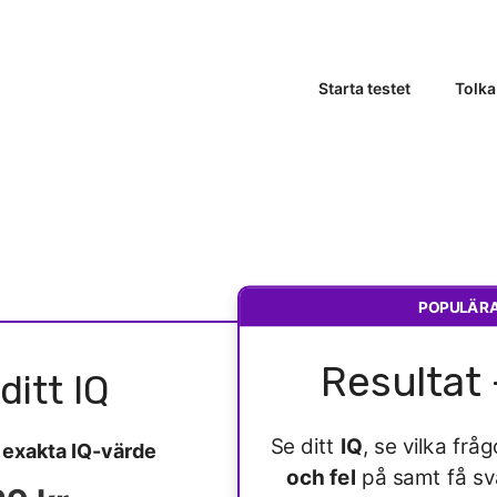
Starta testet
Tolka
POPULÄR
Resultat 
ditt IQ
Se ditt
IQ
, se vilka fr
t
exakta IQ-värde
och fel
på samt få s