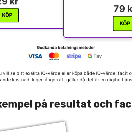
29 kr
79 k
KÖP
KÖP
Godkända betalningsmetoder
 vill se ditt exakta IQ-värde eller köpa både IQ-värde, facit o
nde kostnad. Ingen ångerrätt gäller då det är en digital tjän
empel på resultat och fac